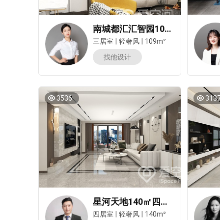
南城都汇汇智园109㎡三居室轻奢风装修案例
三居室
|
轻奢风
|
109m²
预估装修
找他设计
3536
313
星河天地140㎡四居室轻奢风装修案例
四居室
|
轻奢风
|
140m²