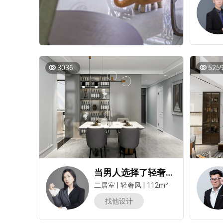
3036
525
当男人选择了轻奢装修，“灰”常好看的家有品又显高级！
二居室
|
轻奢风
|
112m²
找他设计