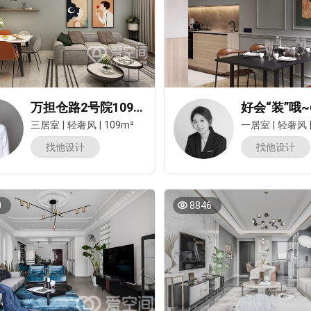
万担仓路2号院109㎡三居室轻奢风装修案例
三居室
|
轻奢风
|
109m²
一居室
|
轻奢风
找他设计
找他设计
0
8846
预估我家工期
风格