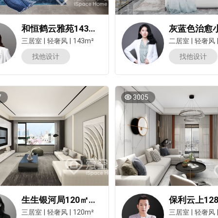
和恒鹤云雅苑143平米三居室轻奢风装修案例
三居室
|
轻奢风
|
143m²
二居室
|
轻奢风
报价
1v1咨询设计师
找他设计
找他设计
7
3005
生生银河局120㎡三居室轻奢风装修案例
三居室
|
轻奢风
|
120m²
三居室
|
轻奢风