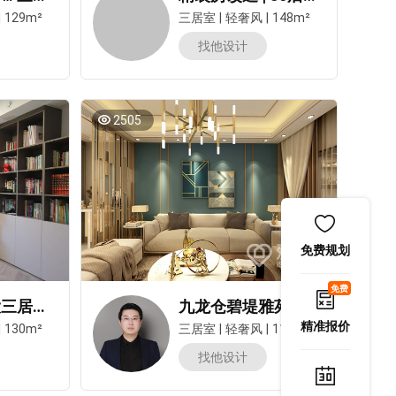
|
129m²
三居室
|
轻奢风
|
148m²
找他设计
2505
免费规划
免费
爆改130平大三居，养娃还能空无一物？
九龙仓碧堤雅苑118㎡三居室轻奢风装修案例
精准报价
|
130m²
三居室
|
轻奢风
|
118m²
找他设计