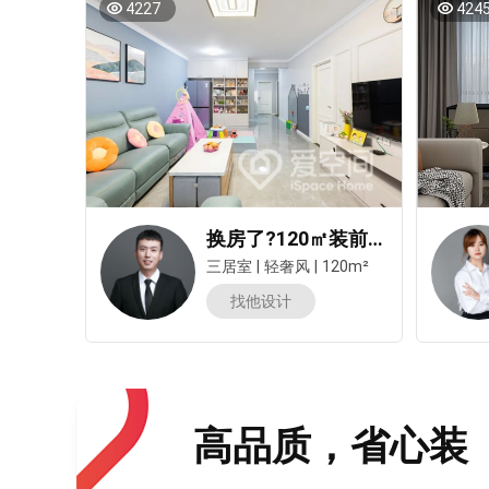
4227
424
换房了?120㎡装前装后焕然一新，两娃的家亦然好看！
三居室
|
轻奢风
|
120m²
找他设计
高品质，省心装