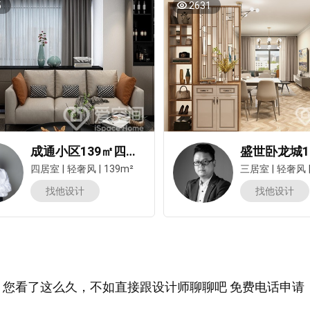
5
2631
成通小区139㎡四居室轻奢风装修案例
四居室
|
轻奢风
|
139m²
三居室
|
轻奢风
找他设计
找他设计
您看了这么久，不如直接跟设计师聊聊吧 免费电话申请：400