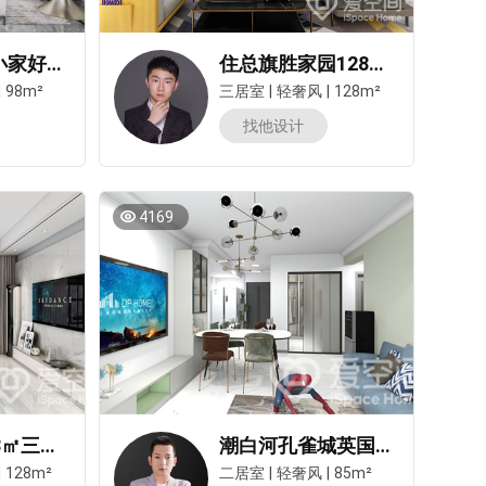
灰蓝色治愈小家好懂收纳！轻奢质感拉满，打扫无难度！
住总旗胜家园128㎡三居室轻奢风装修案例
|
98m²
三居室
|
轻奢风
|
128m²
找他设计
4169
保利云上128㎡三居室轻奢风装修案例
潮白河孔雀城英国宫二期85㎡两居室现代轻奢风装修案例
|
128m²
二居室
|
轻奢风
|
85m²