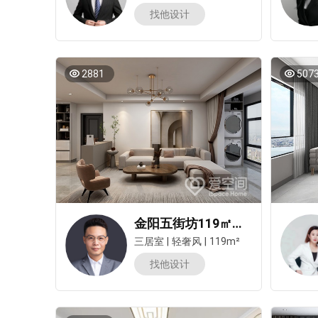
找他设计
2881
507
金阳五街坊119㎡三居室轻奢风装修案例
三居室
|
轻奢风
|
119m²
找他设计