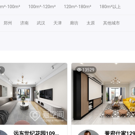
0m²-100m²
100m²-120m²
120m²-180m²
180m²以上
郑州
济南
武汉
天津
廊坊
太原
其他城市
7
13529
远东世纪花园109㎡三居室轻奢风装修案例