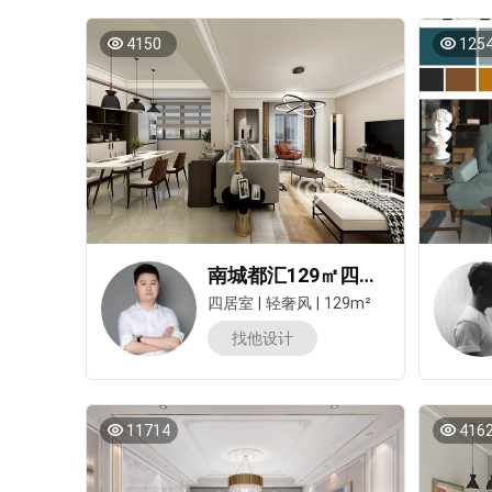
4150
125
南城都汇129㎡四居室轻奢风装修案例
四居室
|
轻奢风
|
129m²
找他设计
11714
416