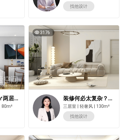
找他设计
3176
江岸汇景80㎡两居室现代轻奢风装修案例
装修何必太复杂？质感又温馨的白色+灰色三居，省钱还百搭！
|
80m²
三居室
|
轻奢风
|
130m²
找他设计