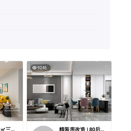
9245
誉府仕家129㎡三居室轻奢风装修案例
精装房改造 | 80后外企女高管的148㎡轻奢家