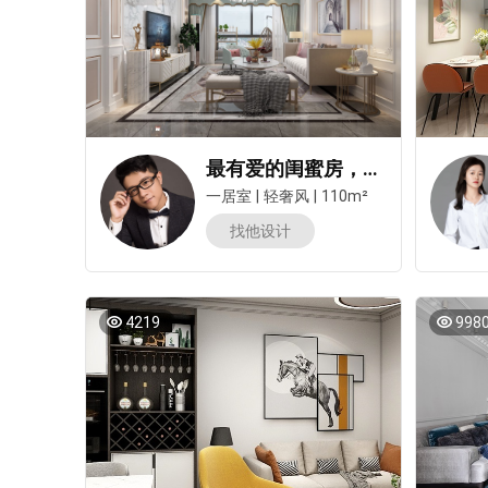
最有爱的闺蜜房，110㎡豪华大一居让我们亲密无间
一居室
|
轻奢风
|
110m²
找他设计
4219
998
测试我家