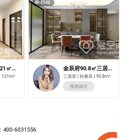
4348
盛世卧龙城121㎡三居室轻奢风装修案例
金辰府90.8㎡三居室轻奢风装修案例
|
121m²
三居室
|
轻奢风
|
90.8m²
找他设计
-6031556