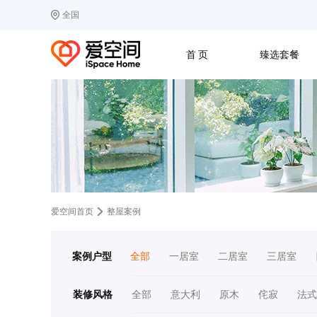
全国
选择城市
热门城市：
北
首 页
臻选套餐
B
北京
C
成都
G
广州
其他城市
J
济南
收房
设计
预算
合同
L
廊坊
S
上海
T
天津
太原
W
武汉
Z
郑州
爱空间首页
整屋案例
案例户型
全部
一居室
二居室
三居室
装修风格
全部
意大利
原木
侘寂
法式