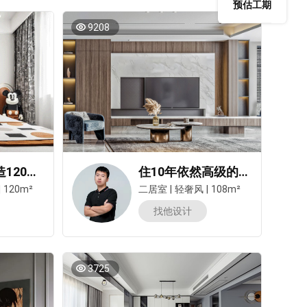
预估工期
9208
80后辣妈打造120㎡『玫瑰之家』，纵享“潮玩儿童房”
住10年依然高级的轻奢两居好懂收纳！储物量狠狠拿捏～
|
120m²
二居室
|
轻奢风
|
108m²
找他设计
3725