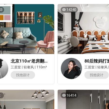
43
14240
北京110㎡老房翻新，中古家具+元气绿植，寸寸都是高级感
三居室
|
轻奢风
|
110m²
三居室
|
轻奢风
找他设计
找他设计
2
16414