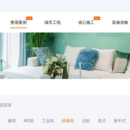
京
上海
广州
Hot
Hot
整屋案例
城市工地
省心施工
装修攻略
材料
拆改
水电
软装
入住
防水
泥瓦
木工
四居室
极简
INS风
工业风
轻奢风
北欧
美式
新中式