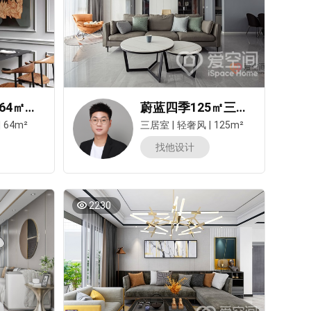
好会“装”哦~64㎡住出汤臣一品的高级感
蔚蓝四季125㎡三居室现代轻奢风装修案例
|
64m²
三居室
|
轻奢风
|
125m²
找他设计
2230