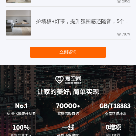
2052
护墙板+灯带，提升氛围感还隔音，5个灵感供参考！
7079
立刻咨询