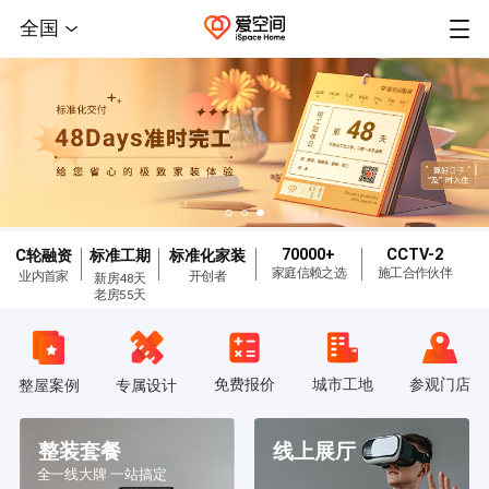
全国
70000+
CCTV-2
C轮融资
标准工期
标准化家装
家庭信赖之选
施工合作伙伴
业内首家
开创者
新房48天
老房55天
免费报价
城市工地
参观门店
整屋案例
专属设计
整装套餐
线上展厅
全一线大牌 一站搞定