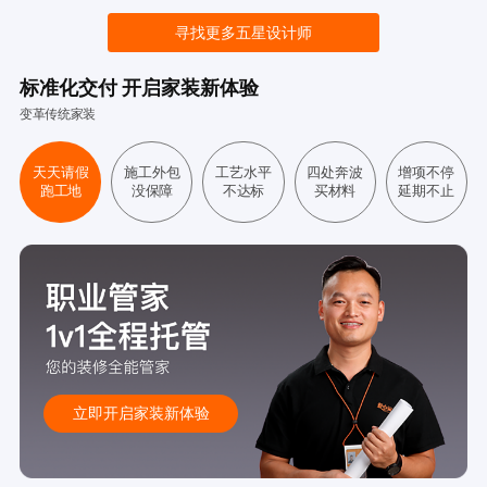
寻找更多五星设计师
标准化交付 开启家装新体验
变革传统家装
天天请假
施工外包
工艺水平
四处奔波
增项不停
跑工地
没保障
不达标
买材料
延期不止
立即开启家装新体验