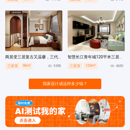
两居变三居复古又温馨，三代人同住无压力，收纳量超绝！
智慧长江青年城120平米三居室现代风装修案例
98m²
120m²
9398
4650
三居室
三居室
我家设计成这样多少钱？