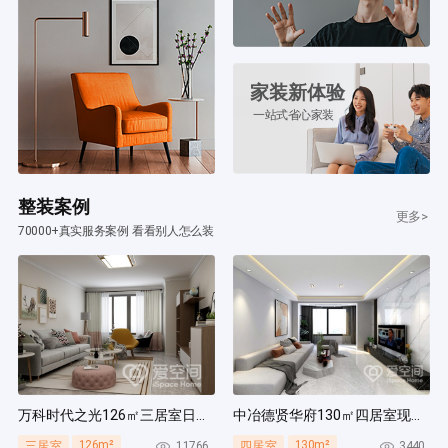
家装新体验
一站式省心家装
整装案例
更多>
70000+真实服务案例 看看别人怎么装
万科时代之光126㎡三居室日式风装修案例
中冶德贤华府130㎡四居室现代简约风装修案例
126m²
130m²
11766
3440
三居室
四居室