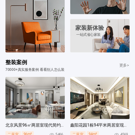
家装新体验
一站式省心家装
整装案例
更多>
70000+真实服务案例 看看别人怎么装
北京风景96㎡两居室现代简约风装修案例
鑫阳花园1栋94平米两居室现代简约风装修案例
96m²
94m²
5466
4569
二居室
二居室