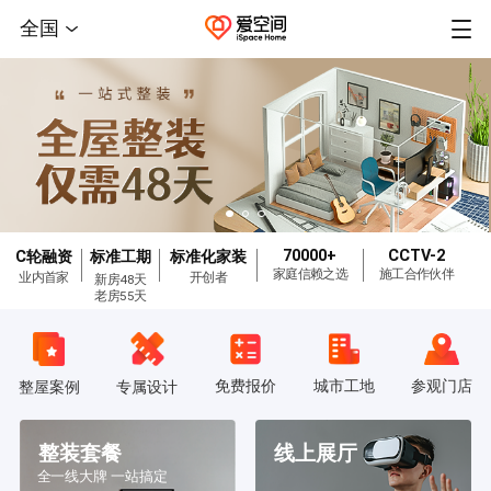
全国
70000+
CCTV-2
C轮融资
标准工期
标准化家装
家庭信赖之选
施工合作伙伴
业内首家
开创者
新房48天
老房55天
免费报价
城市工地
参观门店
整屋案例
专属设计
整装套餐
线上展厅
全一线大牌 一站搞定