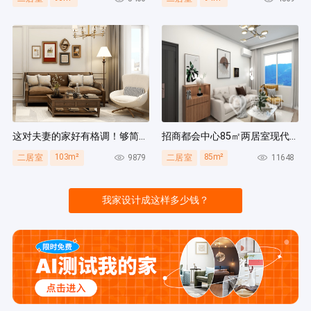
这对夫妻的家好有格调！够简洁还复古，好打扫卫生太贴心~
招商都会中心85㎡两居室现代简约风装修案例
103m²
85m²
9879
11648
二居室
二居室
我家设计成这样多少钱？