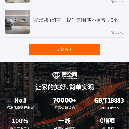
2052
护墙板+灯带，提升氛围感还隔音，5个灵感供参考！
7079
立刻咨询