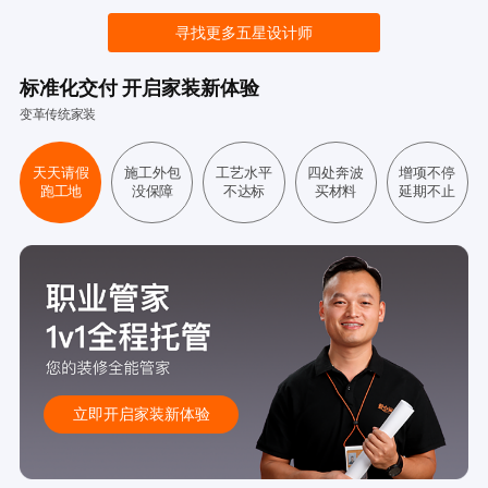
寻找更多五星设计师
标准化交付 开启家装新体验
变革传统家装
天天请假
施工外包
工艺水平
四处奔波
增项不停
跑工地
没保障
不达标
买材料
延期不止
立即开启家装新体验