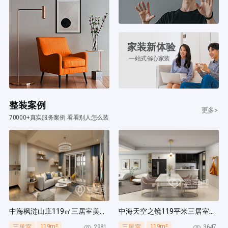
家装新体验
一站式省心家装
整装案例
更多>
70000+真实服务案例 看看别人怎么装
中海枫涟山庄119㎡三居室美式风装修案例
中海天空之镜119平米三居室北欧风装修案例
119m²
119m²
2981
3647
三居室
三居室