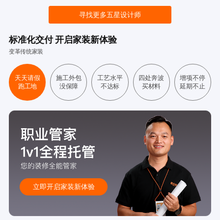
寻找更多五星设计师
标准化交付 开启家装新体验
变革传统家装
天天请假
施工外包
工艺水平
四处奔波
增项不停
跑工地
没保障
不达标
买材料
延期不止
立即开启家装新体验