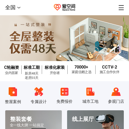
全国
70000+
CCTV-2
C轮融资
标准工期
标准化家装
家庭信赖之选
施工合作伙伴
业内首家
开创者
新房48天
老房55天
免费报价
城市工地
参观门店
整屋案例
专属设计
整装套餐
线上展厅
全一线大牌 一站搞定