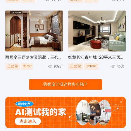
两居变三居复古又温馨，三代人同住无压力，收纳量超绝！
智慧长江青年城120平米三居室现代风装修案例
98m²
120m²
9398
4650
三居室
三居室
我家设计成这样多少钱？