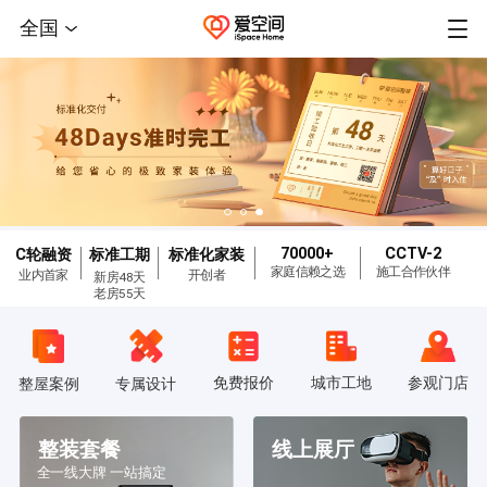
全国
70000+
CCTV-2
C轮融资
标准工期
标准化家装
家庭信赖之选
施工合作伙伴
业内首家
开创者
新房48天
老房55天
免费报价
城市工地
参观门店
整屋案例
专属设计
整装套餐
线上展厅
全一线大牌 一站搞定