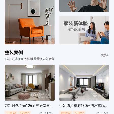
家装新体验
一站式省心家装
整装案例
更多>
70000+真实服务案例 看看别人怎么装
万科时代之光126㎡三居室日式风装修案例
中冶德贤华府130㎡四居室现代简约风装修案例
126m²
130m²
11766
3440
三居室
四居室