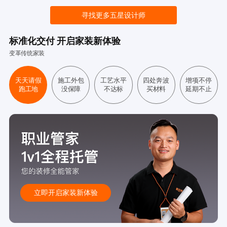
寻找更多五星设计师
标准化交付 开启家装新体验
变革传统家装
天天请假
施工外包
工艺水平
四处奔波
增项不停
跑工地
没保障
不达标
买材料
延期不止
立即开启家装新体验