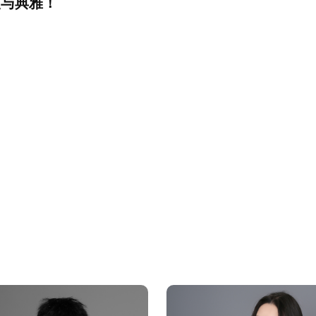
漫与典雅！
预估我家工期
风格