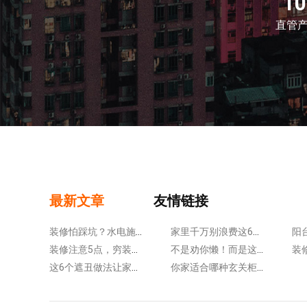
1
直管
最新文章
友情链接
装修怕踩坑？水电施工盯紧这5处细节！做错损失大~
家里千万别浪费这6个收纳地，中小户型收纳刚需~
装修注意5点，穷装也很高级！省钱好看，空间显大20%！
不是劝你懒！而是这6个装修设计真省力，少做家务！
这6个遮丑做法让家瞬间变美！装修照着做，美观好打扫~
你家适合哪种玄关柜？这7种实用做法，让玄关更美观方便！