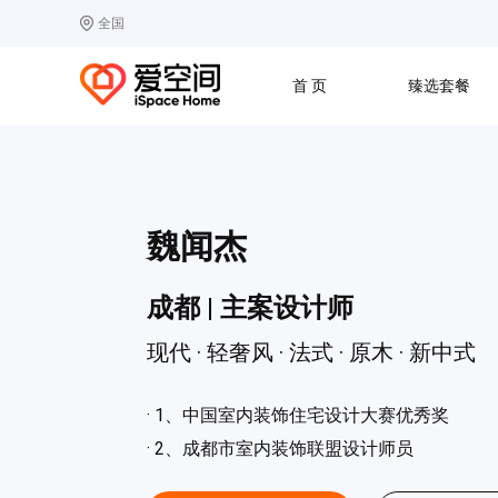
全国
选择城市
热门城市：
北
首 页
臻选套餐
B
北京
C
成都
G
广州
其他城市
J
济南
收房
设计
预算
合同
L
廊坊
S
上海
魏闻杰
T
天津
太原
W
武汉
成都 | 主案设计师
Z
郑州
现代 · 轻奢风 · 法式 · 原木 · 新中式
· 1、中国室内装饰住宅设计大赛优秀奖
· 2、成都市室内装饰联盟设计师员