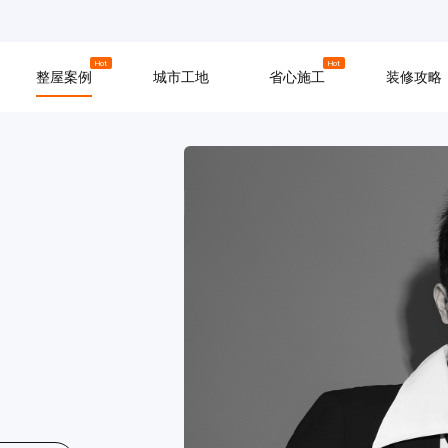
京
上海
广州
Hot
Hot
整屋案例
城市工地
省心施工
装修攻略
材料
拆改
水电
软装
入住
防水
泥瓦
木工