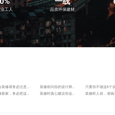
00%
一线
产业工人
品质环保建材
阳台装修请务必注意这5点！安全舒适，少踩坑更实用！
装修前问你的设计师能否做这4个设计，小改动让储物量变大！
装修新家，务必把这4个不起眼的地方固定好，以免……
装修时真心建议你这5个地方做“弯”一点！安全实用！