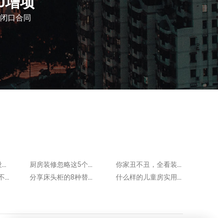
0增项
闭口合同
只要你不做这6个设计，装修省钱很容易~
厨房装修忽略这5个要点吃大亏！快看你家中招没？
你家丑不丑，全看装修色彩搭配！设计师教你4个配色重点！
装修听人劝，省钱不踩坑！这7个隐形坑尤其要注意！
分享床头柜的8种替代做法！嘴上说很反骨，实际省钱实用！
什么样的儿童房实用又童趣？装修设计注意这5点，孩子超爱！