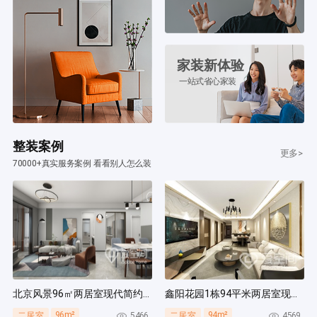
家装新体验
一站式省心家装
整装案例
更多>
70000+真实服务案例 看看别人怎么装
北京风景96㎡两居室现代简约风装修案例
鑫阳花园1栋94平米两居室现代简约风装修案例
96m²
94m²
5466
4569
二居室
二居室