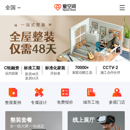
全国
70000+
CCTV-2
C轮融资
标准工期
标准化家装
家庭信赖之选
施工合作伙伴
业内首家
开创者
新房48天
老房55天
免费报价
城市工地
参观门店
整屋案例
专属设计
整装套餐
线上展厅
全一线大牌 一站搞定