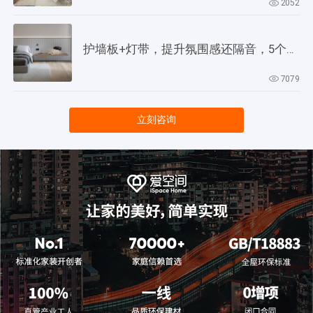
2052
护墙板+灯带，提升氛围感还隔音，5个灵感供参考！
7079
立刻咨询