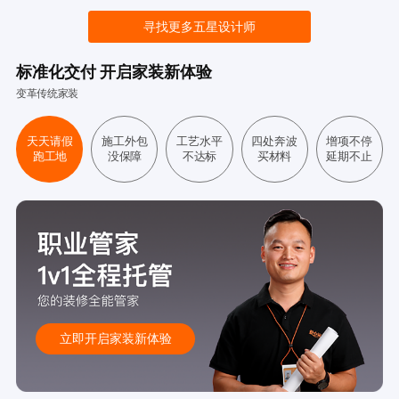
寻找更多五星设计师
标准化交付 开启家装新体验
变革传统家装
天天请假
施工外包
工艺水平
四处奔波
增项不停
跑工地
没保障
不达标
买材料
延期不止
立即开启家装新体验