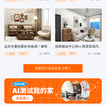
这对夫妻的家好有格调！够简洁还复古，好打扫卫生太贴心~
招商都会中心85㎡两居室现代简约风装修案例
103m²
85m²
9879
11648
二居室
二居室
我家设计成这样多少钱？