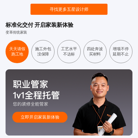
寻找更多五星设计师
标准化交付 开启家装新体验
变革传统家装
天天请假
施工外包
工艺水平
四处奔波
增项不停
跑工地
没保障
不达标
买材料
延期不止
立即开启家装新体验