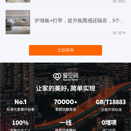
2052
护墙板+灯带，提升氛围感还隔音，5个灵感供参考！
7079
立刻咨询