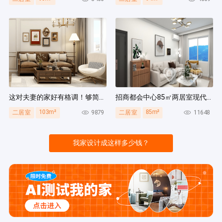
这对夫妻的家好有格调！够简洁还复古，好打扫卫生太贴心~
招商都会中心85㎡两居室现代简约风装修案例
103m²
85m²
9879
11648
二居室
二居室
我家设计成这样多少钱？