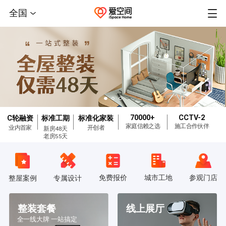
全国
70000+
CCTV-2
C轮融资
标准工期
标准化家装
家庭信赖之选
施工合作伙伴
业内首家
开创者
新房48天
老房55天
免费报价
城市工地
参观门店
整屋案例
专属设计
整装套餐
线上展厅
全一线大牌 一站搞定