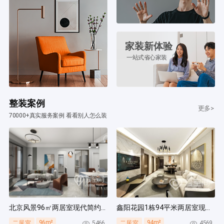
家装新体验
一站式省心家装
整装案例
更多>
70000+真实服务案例 看看别人怎么装
北京风景96㎡两居室现代简约风装修案例
鑫阳花园1栋94平米两居室现代简约风装修案例
96m²
94m²
5466
4569
二居室
二居室