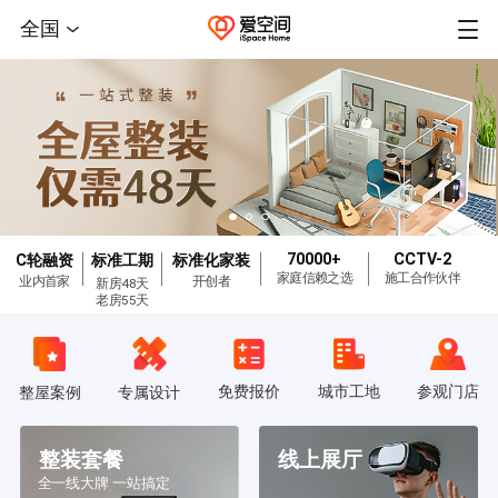
全国
70000+
CCTV-2
C轮融资
标准工期
标准化家装
家庭信赖之选
施工合作伙伴
业内首家
开创者
新房48天
老房55天
免费报价
城市工地
参观门店
整屋案例
专属设计
整装套餐
线上展厅
全一线大牌 一站搞定