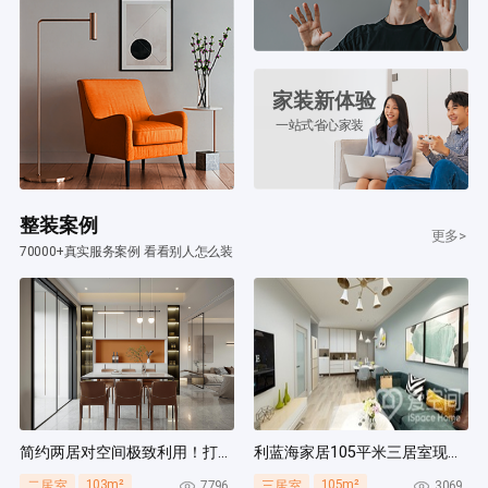
家装新体验
一站式省心家装
整装案例
更多>
70000+真实服务案例 看看别人怎么装
简约两居对空间极致利用！打造多组通顶柜，整齐能装！
利蓝海家居105平米三居室现代简约风装修案例
103m²
105m²
7796
3069
二居室
三居室