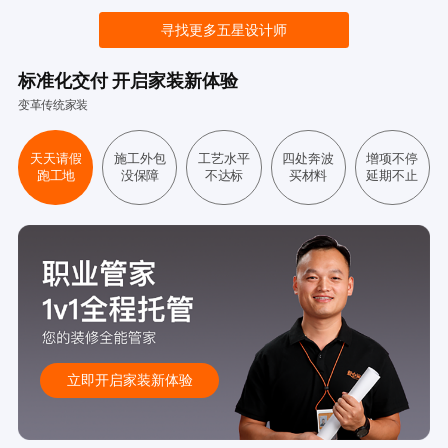
寻找更多五星设计师
标准化交付 开启家装新体验
变革传统家装
天天请假
施工外包
工艺水平
四处奔波
增项不停
跑工地
没保障
不达标
买材料
延期不止
立即开启家装新体验