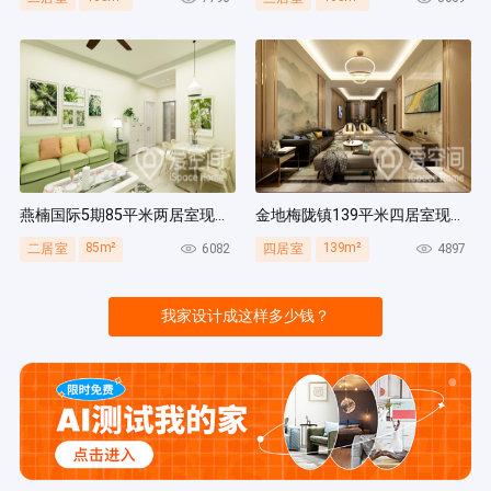
燕楠国际5期85平米两居室现代简约风装修案例
金地梅陇镇139平米四居室现代简约风装修案例
85m²
139m²
6082
4897
二居室
四居室
我家设计成这样多少钱？