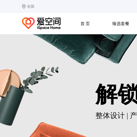
全国
选择城市
热门城市：
北
首 页
臻选套餐
B
北京
C
成都
G
广州
其他城市
J
济南
收房
设计
预算
合同
L
廊坊
S
上海
T
天津
太原
W
武汉
解
Z
郑州
整体设计 | 产