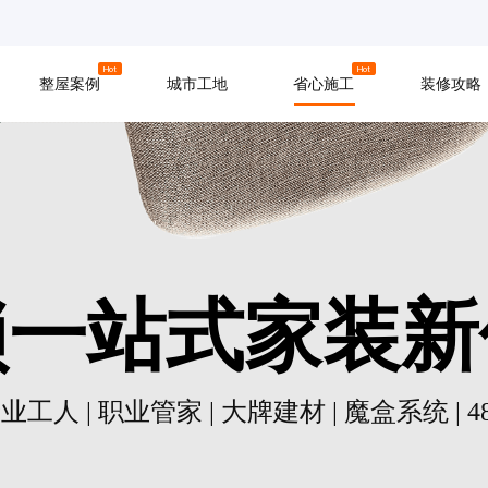
京
上海
广州
Hot
Hot
整屋案例
城市工地
省心施工
装修攻略
材料
拆改
水电
软装
入住
防水
泥瓦
木工
锁一站式家装新
业工人 | 职业管家 | 大牌建材 | 魔盒系统 | 