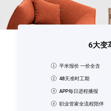
6大变
平米报价 一价全含
1
48天准时工期
2
APP每日进程播报
3
职业管家全流程陪伴
4